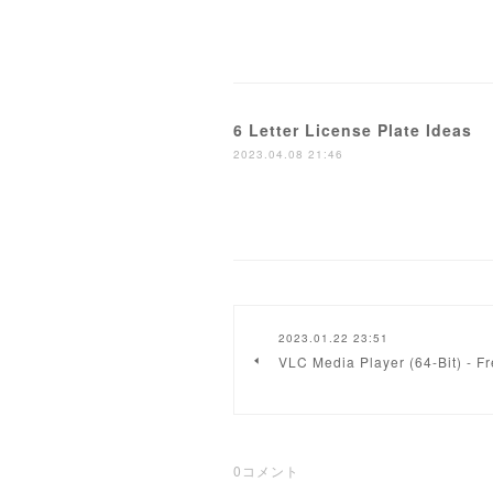
6 Letter License Plate Ideas
2023.04.08 21:46
2023.01.22 23:51
VLC Media Player (64-Bit) - F
0
コメント