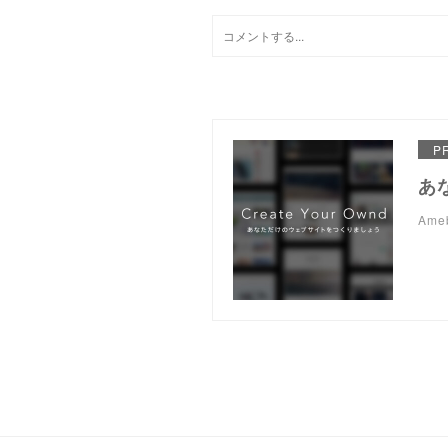
P
あ
Am